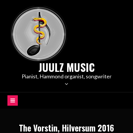
Meteen
naar
de
inhoud
JUULZ MUSIC
Pianist, Hammond organist, songwriter
The Vorstin, Hilversum 2016